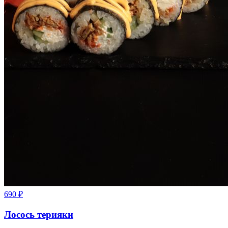
690
₽
Лосось терияки