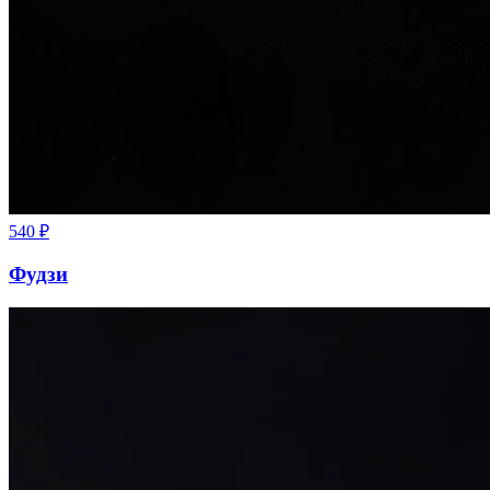
540
₽
Фудзи