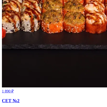
1 890
₽
СЕТ №2