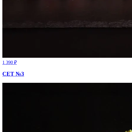
1 390
₽
СЕТ №3