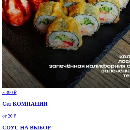
3 390
₽
Сет КОМПАНИЯ
от
20
₽
СОУС НА ВЫБОР