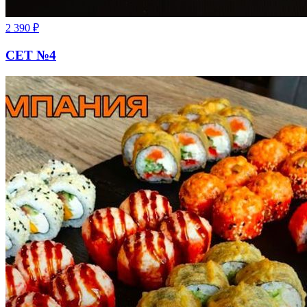
2 390
₽
СЕТ №4