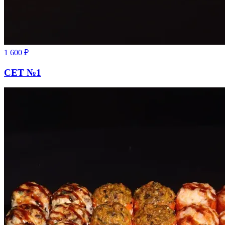
1 600
₽
СЕТ №1