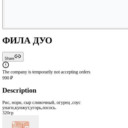
ФИЛА ДУО
Share
The company is temporarily not accepting orders
990
₽
Description
Рис, нори, сыр сливочный, огурец ,соус
унаги,кунжут,угорь,лосось.
320гр